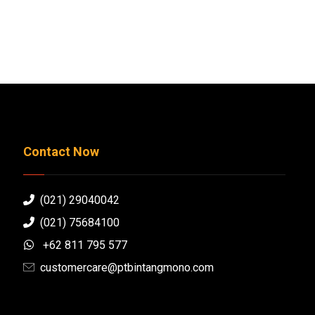
Contact Now
(021) 29040042
(021) 75684100
+62 811 795 577
customercare@ptbintangmono.com