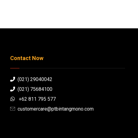
Contact Now
(021) 29040042
(021) 75684100
+62 811 795 577
customercare@ptbintangmono.com