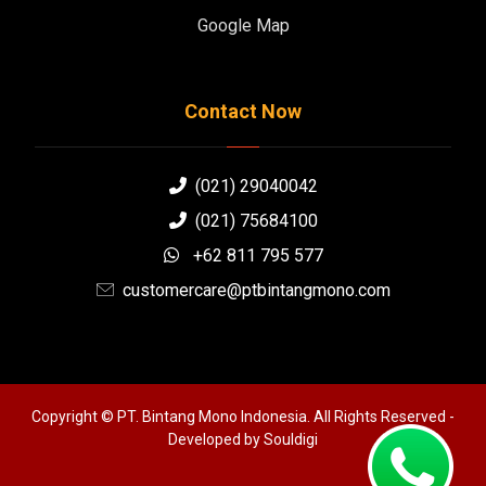
Google Map
Contact Now
(021) 29040042
(021) 75684100
+62 811 795 577
customercare@ptbintangmono.com
Copyright © PT. Bintang Mono Indonesia. All Rights Reserved -
Developed by
Souldigi